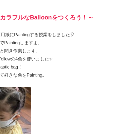
afts～カラフルなBalloonをつくろう！～
用紙にPaintingする授業をしました🎈
aintingしますよ。
と聞き作業します。
d・Yellowの4色を使いました✨
ic bag！
きな色をPainting。