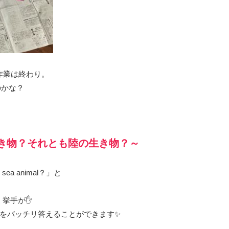
ん作業は終わり。
のかな？
の生き物？それとも陸の生き物？～
sea animal？」と
よく挙手が✋
をバッチリ答えることができます✨