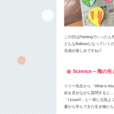
この日はPaintingでいった
どんなBalloonになっていく
完成が楽しみですね🎈
Science～海
リリー先生から「What is this 
絵を見せながら質問すると…
「I know!!」と一斉に元気
夏から学んできた生き物たち