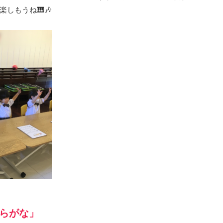
しもうね🎹🎶
らがな」