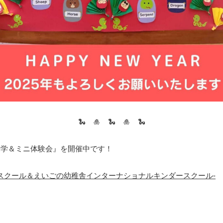
🐍 🎍 🐍 🎍 🐍
ニ見学＆ミニ体験会』を開催中です！
リスクール＆えいごの幼稚舎インターナショナルキンダースクール-