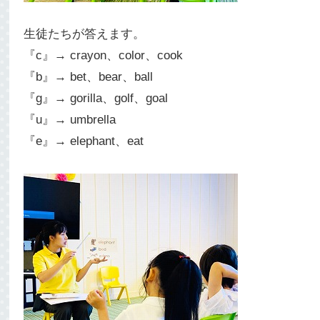
生徒たちが答えます。
『c』→ crayon、color、cook
『b』→ bet、bear、ball
『g』→ gorilla、golf、goal
『u』→ umbrella
『e』→ elephant、eat