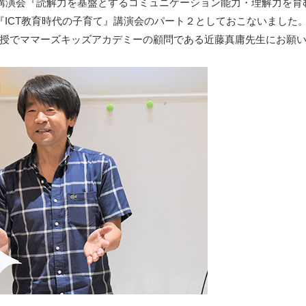
け講演会『読解力を基盤とするコミュニケーション能力・理解力を育
『ICT教育時代の子育て』講演会のパート２としておこないました
授でママーズキッズアカデミーの顧問である近藤真庸先生にお願